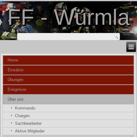
FF - Würmla
Home
Einsätze
Übungen
Ereignisse
Über uns
Kommando
Chargen
Sachbearbeiter
Aktive Mitglieder