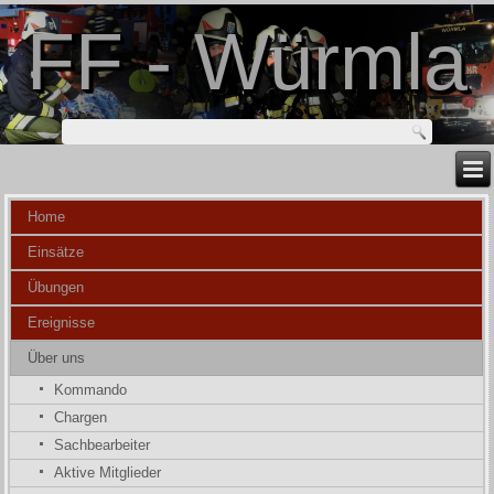
FF - Würmla
Home
Einsätze
Übungen
Ereignisse
Über uns
Kommando
Chargen
Sachbearbeiter
Aktive Mitglieder