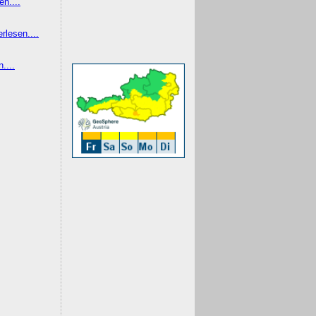
en....
erlesen....
....