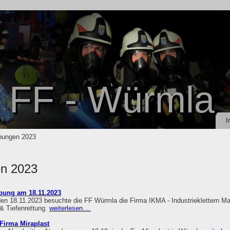
FF - Würmla
I
bungen 2023
n 2023
bung am 18.11.2023
n 18.11.2023 besuchte die FF Würmla die Firma IKMA - Industrieklettern M
 Tiefenrettung.
weiterlesen....
irma Miraplast