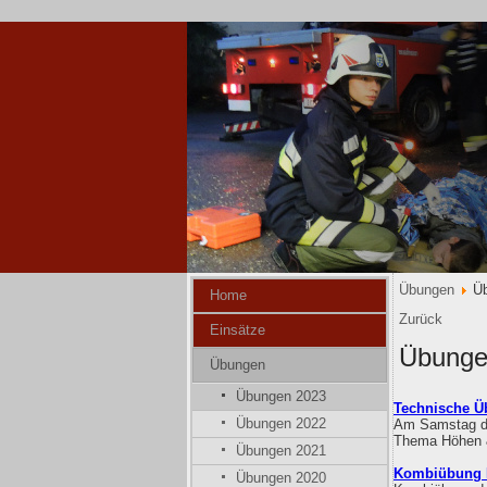
Übungen
Ü
Home
Zurück
Einsätze
Übunge
Übungen
Übungen 2023
Technische Ü
Übungen 2022
Am Samstag de
Thema Höhen &
Übungen 2021
Kombiübung F
Übungen 2020