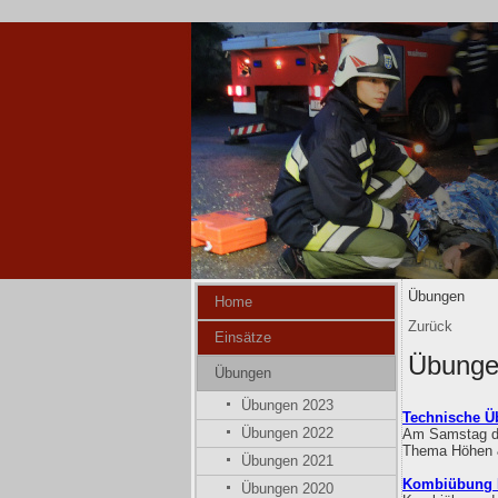
Übungen
Home
Zurück
Einsätze
Übung
Übungen
Übungen 2023
Technische Ü
Übungen 2022
Am Samstag de
Thema Höhen &
Übungen 2021
Kombiübung F
Übungen 2020