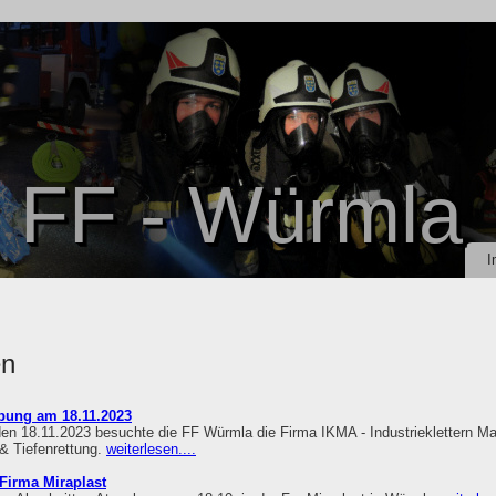
FF - Würmla
I
en
bung am 18.11.2023
n 18.11.2023 besuchte die FF Würmla die Firma IKMA - Industrieklettern M
 Tiefenrettung.
weiterlesen....
irma Miraplast