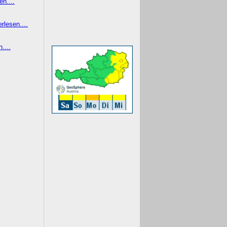
en....
erlesen....
....